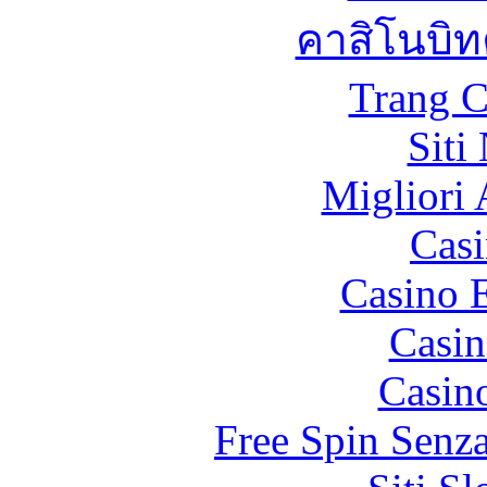
คาสิโนบิทค
Trang C
Siti
Migliori 
Casi
Casino 
Casin
Casin
Free Spin Senz