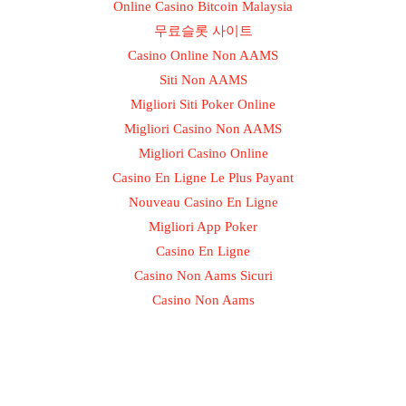
Online Casino Bitcoin Malaysia
무료슬롯 사이트
Casino Online Non AAMS
Siti Non AAMS
Migliori Siti Poker Online
Migliori Casino Non AAMS
Migliori Casino Online
Casino En Ligne Le Plus Payant
Nouveau Casino En Ligne
Migliori App Poker
Casino En Ligne
Casino Non Aams Sicuri
Casino Non Aams